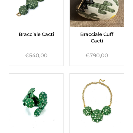
Orecchini
Bracciale Cacti
Bracciale Cuff
Cinture
Cacti
€
540,00
€
790,00
A.B.
Home
Collezioni
Home