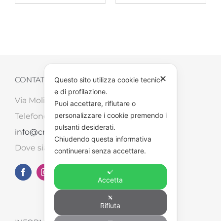
✕
Questo sito utilizza cookie tecnici
CONTATTI
e di profilazione.
Via Molinara, 87/B – 52041 Tegoleto (AR)
Puoi accettare, rifiutare o
personalizzare i cookie premendo i
Telefono: +39 0575 498562 – Email:
pulsanti desiderati.
info@creart2.com
Chiudendo questa informativa
Dove siamo su
Google Maps
continuerai senza accettare.
Accetta
Rifiuta