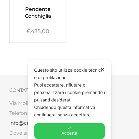
Pendente
Conchiglia
€
435,00
✕
Questo sito utilizza cookie tecnici
e di profilazione.
Puoi accettare, rifiutare o
CONTATTI
personalizzare i cookie premendo i
pulsanti desiderati.
Via Molinara, 87/B – 52041 Tegoleto (AR)
Chiudendo questa informativa
Telefono: +39 0575 498562 – Email:
continuerai senza accettare.
info@creart2.com
Dove siamo su
Google Maps
Accetta