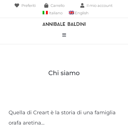
Salta
Preferiti
Carrello
Il mio account
al
Italiano
English
contenuto
Toggle
Navigation
Bracciali
Collane
Chi siamo
Borse
Pendenti
Quella di Creart è la storia di una famiglia
orafa aretina…
Anelli