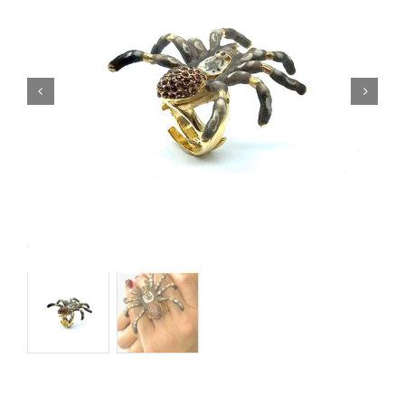
Orecchini
Cinture
A.B.
Home
Collezioni
Home