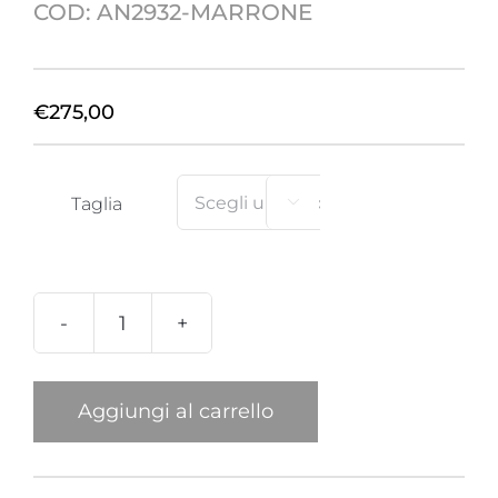
COD:
AN2932-MARRONE
€
275,00
Taglia

Anello
Ragno
Swarovski
Aggiungi al carrello
Marrone
quantità