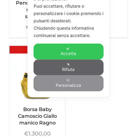
Pendente Ragno
Puoi accettare, rifiutare o
marrone
personalizzare i cookie premendo i
swarovski
pulsanti desiderati.
€
450,00
Chiudendo questa informativa
continuerai senza accettare.
Esaurito
Accetta
Rifiuta
Personalizza
Borsa Baby
Camoscio Giallo
manico Ragno
€
1.300,00