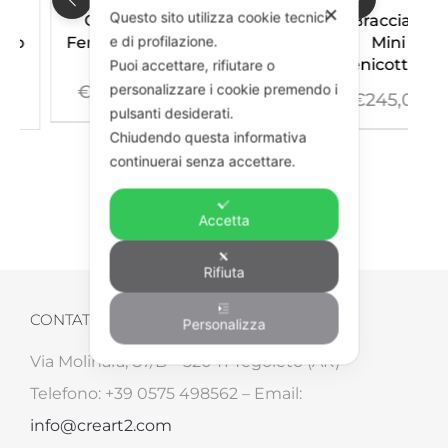
✕
Questo sito utilizza cookie tecnici
le
Collana
Anello Mini
Bracciale
e di profilazione.
ero
Fenicottero
Fenicottero
Mini
o
Fenicottero
Puoi accettare, rifiutare o
personalizzare i cookie premendo i
€
520,00
€
195,00
00
€
245,00
pulsanti desiderati.
Chiudendo questa informativa
continuerai senza accettare.
Accetta
Rifiuta
CONTATTI
Personalizza
Via Molinara, 87/B – 52041 Tegoleto (AR)
Telefono: +39 0575 498562 – Email:
info@creart2.com