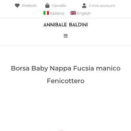
Salta
Preferiti
Carrello
Il mio account
al
Italiano
English
contenuto
Toggle
Navigation
Bracciali
Borsa Baby Nappa Fucsia manico
Collane
Fenicottero
Borse
Pendenti
Anelli