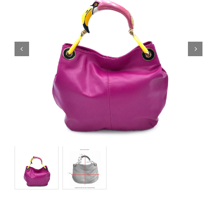
Orecchini
Cinture
A.B.
Home
Collezioni
Home