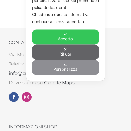
personalizzare i cookie premendo i
pulsanti desiderati.
Chiudendo questa informativa
continuerai senza accettare.
Accetta
CONTATTI
Rifiuta
Via Molinara, 87/B – 52041 Tegoleto (AR)
Telefono: +39 0575 498562 – Email:
Personalizza
info@creart2.com
Dove siamo su
Google Maps
INFORMAZIONI SHOP