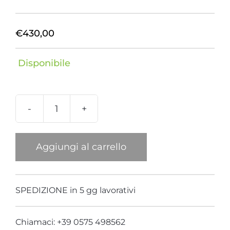
€
430,00
Disponibile
Bracciale
Bambu
Piatto
Aggiungi al carrello
quantità
SPEDIZIONE in 5 gg lavorativi
Chiamaci: +39 0575 498562