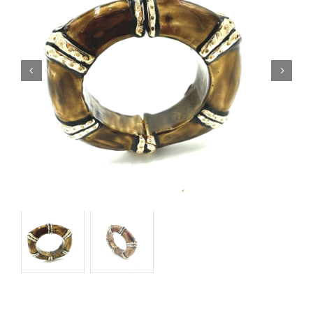
Orecchini
Cinture
A.B.
Home
Collezioni
Home