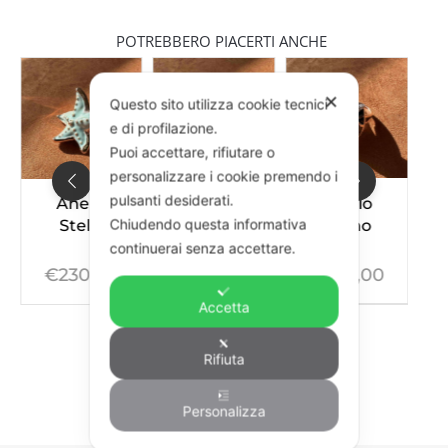
POTREBBERO PIACERTI ANCHE
✕
Questo sito utilizza cookie tecnici
e di profilazione.
Puoi accettare, rifiutare o
personalizzare i cookie premendo i
pulsanti desiderati.
Anello
Anello
Anello
Chiudendo questa informativa
Stella
Granchio
Nemo
continuerai senza accettare.
€
230,00
€
230,00
€
260,00
Accetta
Rifiuta
Personalizza