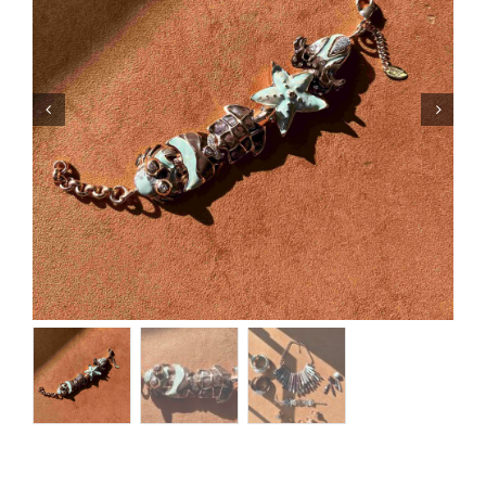
Orecchini
Cinture
A.B.
Home
Collezioni
Home