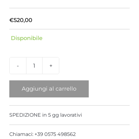
€
520,00
Disponibile
Bracciale
Mare
Powder
Aggiungi al carrello
Blue
quantità
SPEDIZIONE in 5 gg lavorativi
Chiamaci: +39 0575 498562