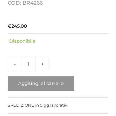
COD:
BR4266
€
245,00
Disponibile
Bracciale
Mini
Volpe
Aggiungi al carrello
quantità
SPEDIZIONE in 5 gg lavorativi