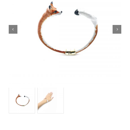
Orecchini
Cinture
A.B.
Home
Collezioni
Home