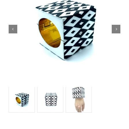
Orecchini
Cinture
A.B.
Home
Collezioni
Home