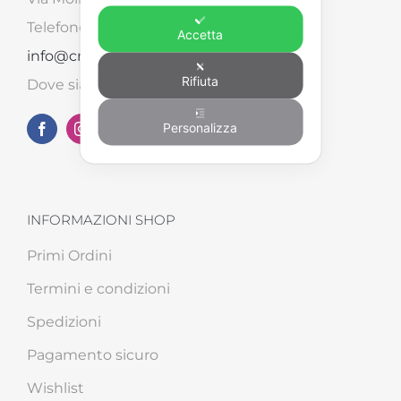
Telefono: +39 0575 498562 – Email:
Accetta
info@creart2.com
Rifiuta
Dove siamo su
Google Maps
Personalizza
INFORMAZIONI SHOP
Primi Ordini
Termini e condizioni
Spedizioni
Pagamento sicuro
Wishlist