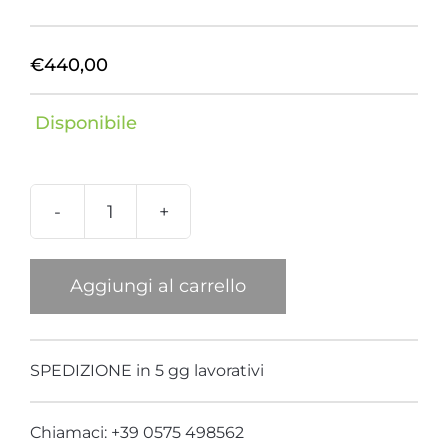
€
440,00
Disponibile
Bracciale
Rigato
Punte
Aggiungi al carrello
Cristallo
di
Rocca
SPEDIZIONE in 5 gg lavorativi
quantità
Chiamaci: +39 0575 498562