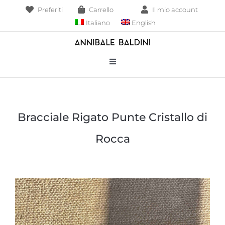
Salta
Preferiti
Carrello
Il mio account
al
Italiano
English
contenuto
Toggle
Navigation
Bracciali
Bracciale Rigato Punte Cristallo di
Collane
Rocca
Borse
Pendenti
Anelli