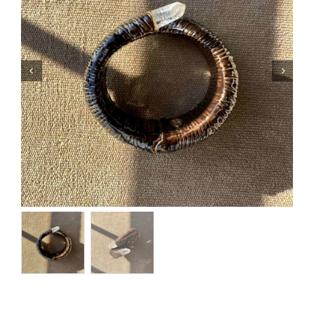
Orecchini
Cinture
A.B.
Home
Collezioni
Home