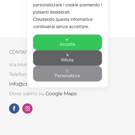
personalizzare i cookie premendo i
pulsanti desiderati.
Chiudendo questa informativa
continuerai senza accettare.
Accetta
CONTATTI
Rifiuta
Via Molinara, 87/B – 52041 Tegoleto (AR)
Telefono: +39 0575 498562 – Email:
Personalizza
info@creart2.com
Dove siamo su
Google Maps