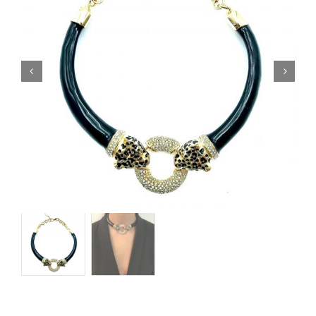
Orecchini
Cinture
A.B.
Home
Collezioni
Home