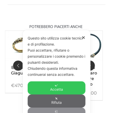
POTREBBERO PIACERTI ANCHE
✕
Questo sito utilizza cookie tecnici
e di profilazione.
Puoi accettare, rifiutare o
personalizzare i cookie premendo i
pulsanti desiderati.
Bracciale
Anello
Collana
Chiudendo questa informativa
Giaguaro
Giaguaro
Giaguaro
continuerai senza accettare.
Colore
Colore
Nero
Nero
€
470,00
Accetta
€
230,00
€
505,00
Rifiuta