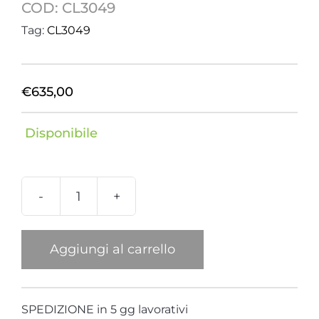
COD:
CL3049
Tag:
CL3049
€
635,00
Disponibile
Collana
hammon
swarovski
Aggiungi al carrello
piccola
quantità
SPEDIZIONE in 5 gg lavorativi