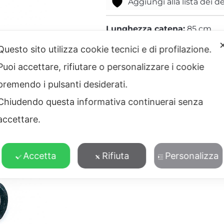
Aggiungi alla lista dei d
Texture Zebra
Tigre
Lunghezza catena:
85 cm
Materiale:
ottone, Swarovski 
Questo sito utilizza cookie tecnici e di profilazione.
Lavorazione:
microfusione a 
Puoi accettare, rifiutare o personalizzare i cookie
Finiture:
placcato oro 24kt s
premendo i pulsanti desiderati.
100% Made in Italy
Chiudendo questa informativa continuerai senza
accettare.
A
Accetta
Rifiuta
Personalizza