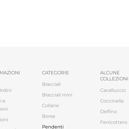
MAZIONI
CATEGORIE
ALCUNE
COLLEZIONI
Bracciali
Ordini
Cavalluccio
Bracciali mini
i e
Coccinella
Collane
ioni
Delfino
Borse
ioni
Fenicottero
Pendenti