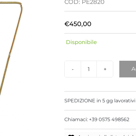
COD:
PE2820
Delfino
Drago
€
450,00
Fenicottero
Foglia
Disponibile
Giraffa
Hippo
Libellula
Londra
A
Pendente
Nature
Nemo
Ragno
Nero
Panda
Pantera
Swarovski
SPEDIZIONE in 5 gg lavorativi
quantità
Polipo
Rana
Chiamaci: +39 0575 498562
Serpente
Stella