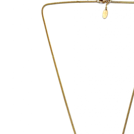
Corniola
Farfalla
Geco
Levriero
Monkey
New York Zebra
Pavone
Rhino