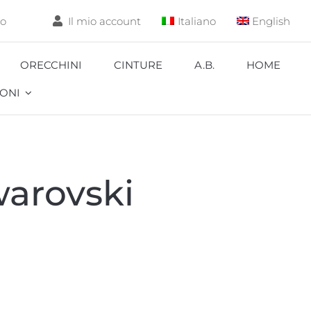
lo
Il mio account
Italiano
English
ORECCHINI
CINTURE
A.B.
HOME
ONI
Aquarium
arovski
Carpa
Coccinella
Corallo