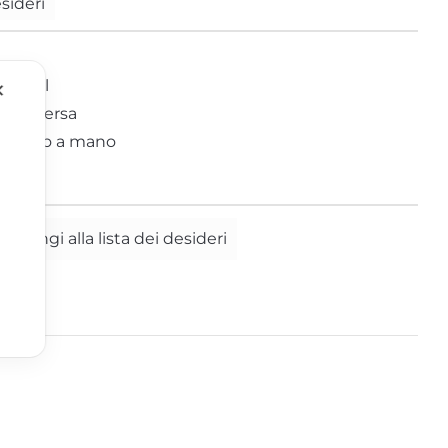
esideri
Tucano
crystal
✕
Zebra
cera persa
maltato a mano
ggiungi alla lista dei desideri