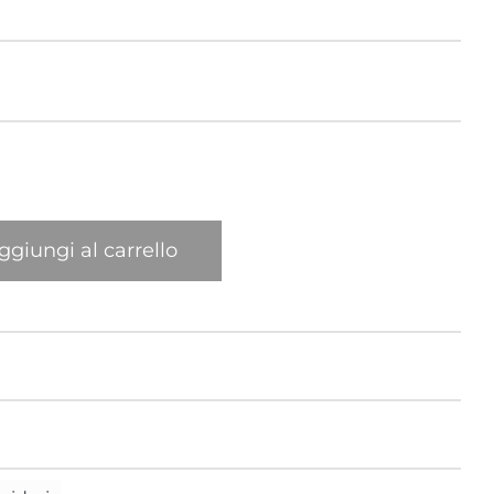
Elefante
Gatto
Leone
Mexican
ggiungi al carrello
New York Giraffa
Pappagallo
Ragno
Sula