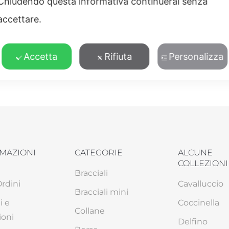
Chiudendo questa informativa continuerai senza
accettare.
Texture Zebra
Tigre
Accetta
Rifiuta
Personalizza
MAZIONI
CATEGORIE
ALCUNE
COLLEZIONI
Bracciali
Ordini
Cavalluccio
Bracciali mini
i e
Coccinella
Collane
ioni
Delfino