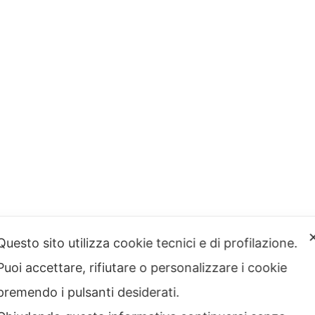
Delfino
Drago
Fenicottero
Foglia
Giraffa
Hippo
Libellula
Londra
Nature
Nemo
Panda
Pantera
Questo sito utilizza cookie tecnici e di profilazione.
Polipo
Rana
Puoi accettare, rifiutare o personalizzare i cookie
premendo i pulsanti desiderati.
Serpente
Stella