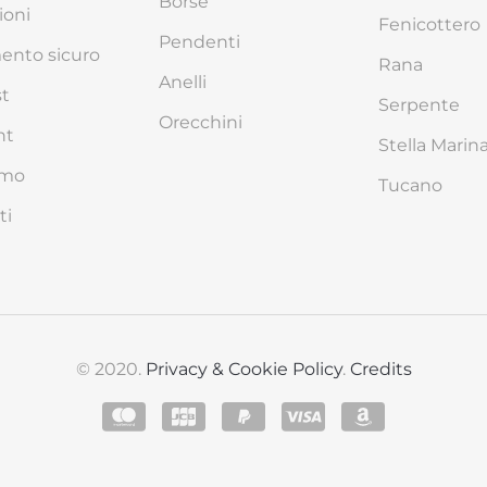
Borse
ioni
Fenicottero
Pendenti
nto sicuro
Rana
Anelli
st
Serpente
Orecchini
nt
Stella Marin
amo
Tucano
ti
© 2020.
Privacy & Cookie Policy
.
Credits