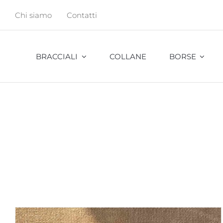
Salta
Chi siamo
Contatti
al
contenuto
BRACCIALI
COLLANE
BORSE
Abu
Bambu
Cavalletta
Cocco