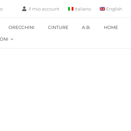
lo
Il mio account
Italiano
English
ORECCHINI
CINTURE
A.B.
HOME
ONI
Aquarium
Carpa
Coccinella
Corallo