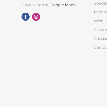
Spediz
Dove siamo su
Google Maps
Pagame
Wishli
Accou
Chi si
Contat