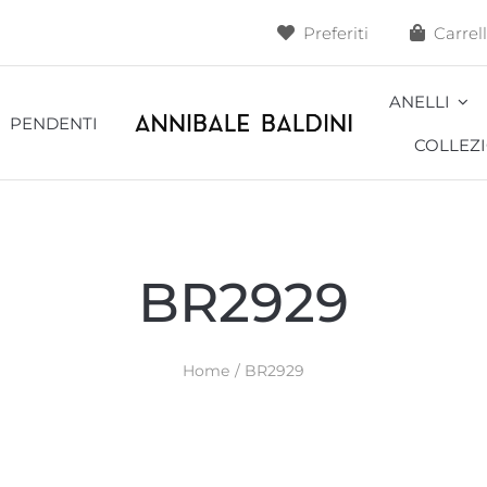
Preferiti
Carrel
ANELLI
PENDENTI
COLLEZI
Alveoli
Ape
BR2929
Blossom
Cacti
Home
BR2929
Cavallo
Cavalluccio
Coccodrillo
Conchiglia