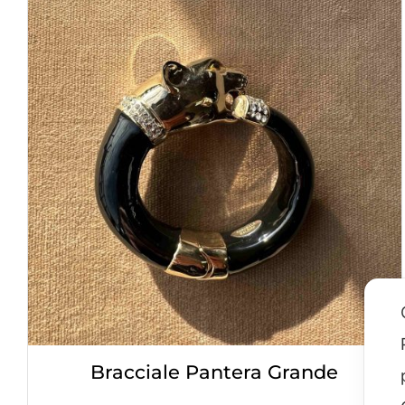
Corniola
Farfalla
Geco
Levriero
Monkey
New York Zebra
Pavone
Bracciale Pantera Grande
Rhino