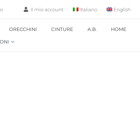
lo
Il mio account
Italiano
English
ORECCHINI
CINTURE
A.B.
HOME
ONI
Aquarium
Carpa
Coccinella
Corallo