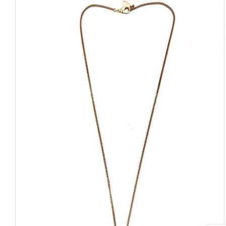
Corniola
Farfalla
Geco
Levriero
Monkey
New York Zebra
Pavone
Rhino