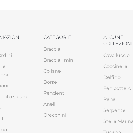
MAZIONI
CATEGORIE
ALCUNE
COLLEZIONI
Bracciali
Ordini
Cavalluccio
Bracciali mini
i e
Coccinella
Collane
ioni
Delfino
Borse
ioni
Fenicottero
Pendenti
nto sicuro
Rana
Anelli
st
Serpente
Orecchini
nt
Stella Marin
amo
Tucano