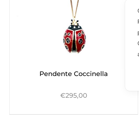
Sparkling
Volpe
Pendente Coccinella
€
295,00