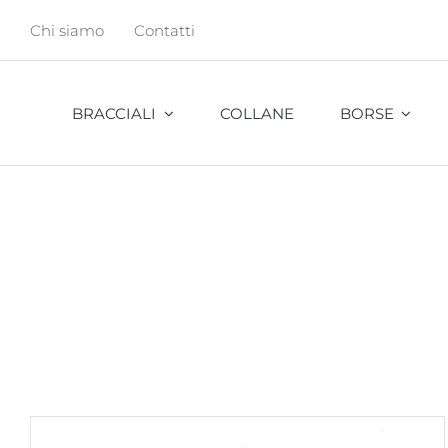
Salta
Chi siamo
Contatti
al
contenuto
BRACCIALI
COLLANE
BORSE
Abu
Bambu
Cavalletta
Cocco