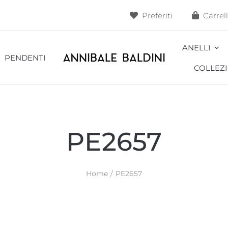
Preferiti
Carrel
ANELLI
PENDENTI
COLLEZI
Alveoli
Ape
PE2657
Blossom
Cacti
Home
PE2657
Cavallo
Cavalluccio
Coccodrillo
Conchiglia