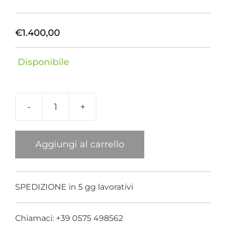
€
1.400,00
Disponibile
Borsa
Baby
Nappa
Aggiungi al carrello
nera
manico
Panda
SPEDIZIONE in 5 gg lavorativi
quantità
Chiamaci: +39 0575 498562