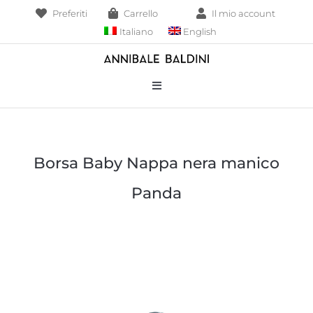
Salta
Preferiti
Carrello
Il mio account
al
Italiano
English
contenuto
Toggle
Navigation
Bracciali
Borsa Baby Nappa nera manico
Collane
Panda
Borse
Pendenti
Anelli