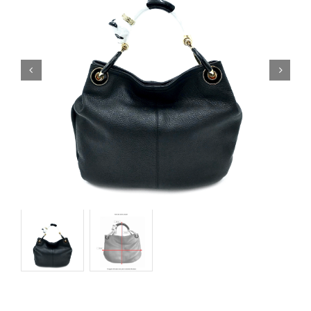
Orecchini
Cinture
A.B.
Home
Collezioni
Home