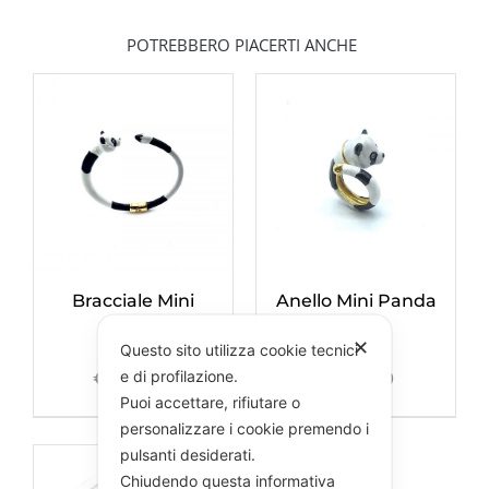
POTREBBERO PIACERTI ANCHE
Bracciale Mini
Anello Mini Panda
Panda
✕
Questo sito utilizza cookie tecnici
e di profilazione.
€
245,00
€
195,00
Puoi accettare, rifiutare o
personalizzare i cookie premendo i
pulsanti desiderati.
Chiudendo questa informativa