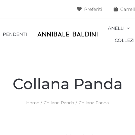
Preferiti
Carrel
ANELLI
PENDENTI
COLLEZI
Alveoli
Ape
Collana Panda
Blossom
Cacti
Home
Collane
Panda
Collana Panda
Cavallo
Cavalluccio
Coccodrillo
Conchiglia