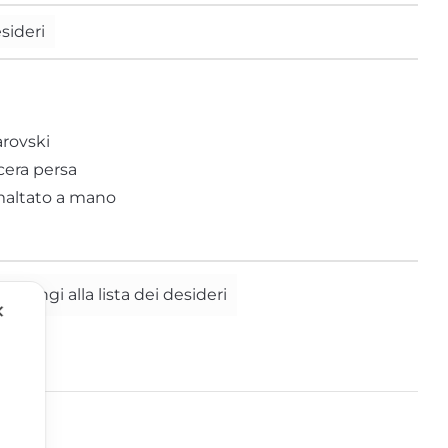
esideri
Tucano
Zebra
arovski
cera persa
maltato a mano
ggiungi alla lista dei desideri
✕