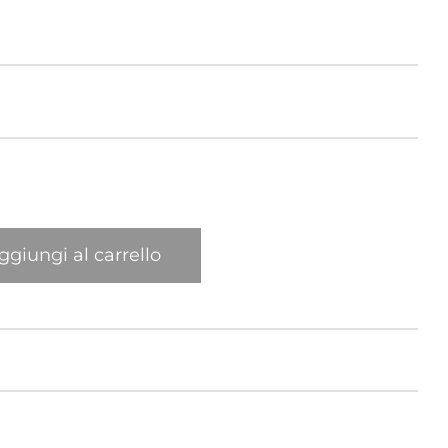
Elefante
Gatto
Leone
Mexican
ggiungi al carrello
New York Giraffa
Pappagallo
Ragno
Sula