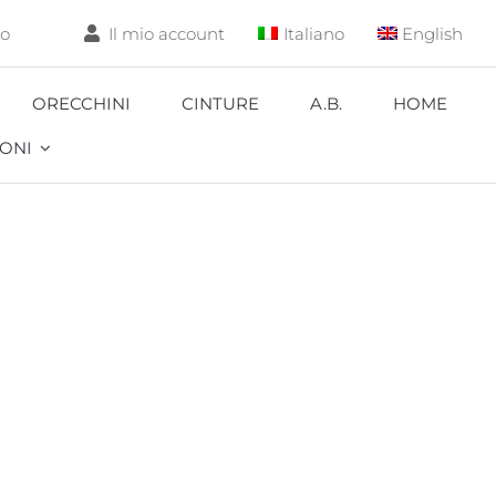
lo
Il mio account
Italiano
English
ORECCHINI
CINTURE
A.B.
HOME
ONI
Aquarium
Carpa
Coccinella
Corallo