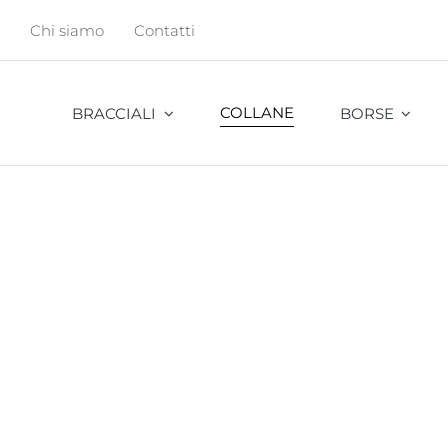
Salta
Chi siamo
Contatti
al
contenuto
COLLANE
BRACCIALI
BORSE
Abu
Bambu
Cavalletta
Cocco