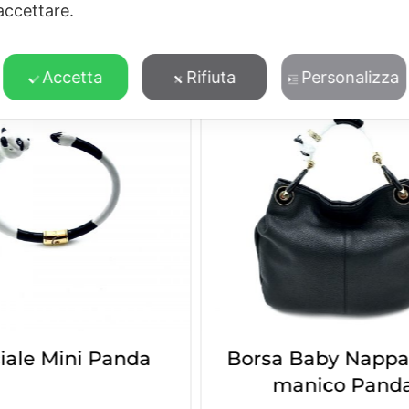
accettare.
POTREBBERO PIACERTI ANCHE
Accetta
Rifiuta
Personalizza
iale Mini Panda
Borsa Baby Nappa
manico Pand