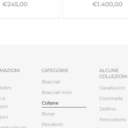
€
245,00
€
1.400,00
MAZIONI
CATEGORIE
ALCUNE
COLLEZIONI
Bracciali
Ordini
Cavalluccio
Bracciali mini
i e
Coccinella
Collane
ioni
Delfino
Borse
ioni
Fenicottero
Pendenti
nto sicuro