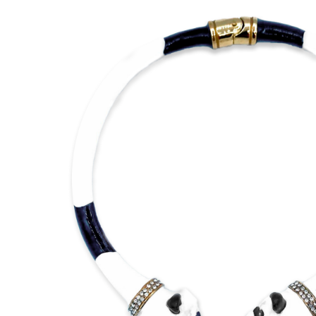
Corniola
Farfalla
Geco
Levriero
Monkey
New York Zebra
Pavone
Rhino