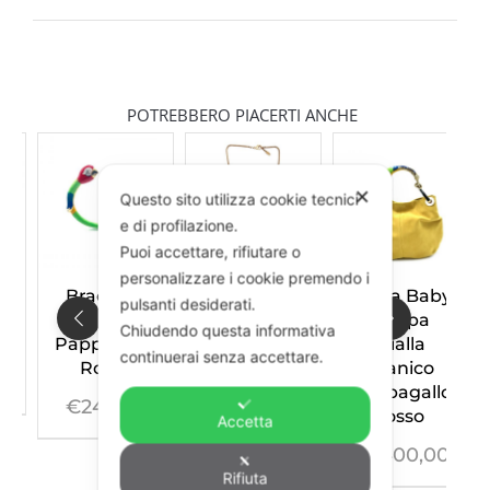
POTREBBERO PIACERTI ANCHE
✕
Questo sito utilizza cookie tecnici
e di profilazione.
Puoi accettare, rifiutare o
personalizzare i cookie premendo i
ale
Borsa Baby
Bracciale
pulsanti desiderati.
nappa
Pappagallo
Chiudendo questa informativa
allo
Gialla
Big Rosso
continuerai senza accettare.
o
manico
€
480,00
Pendente
Pappagallo
00
Pappagallo
rosso
Accetta
Rosso
€
1.400,00
€
295,00
Rifiuta