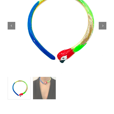
Orecchini
Cinture
A.B.
Home
Collezioni
Home