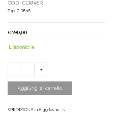
COD:
CL1845R
Tag:
CL1845
€
490,00
Disponibile
Collana
pappagallo
rosso
Aggiungi al carrello
quantità
SPEDIZIONE in 5 gg lavorativi