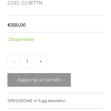
COD:
CL1877N
€
550,00
Disponibile
Collana
Carpa
Swarovski
Aggiungi al carrello
Nera
quantità
SPEDIZIONE in 5 gg lavorativi