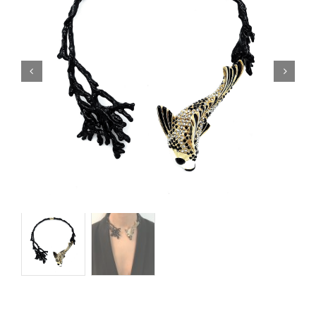
Orecchini
Cinture
A.B.
Home
Collezioni
Home