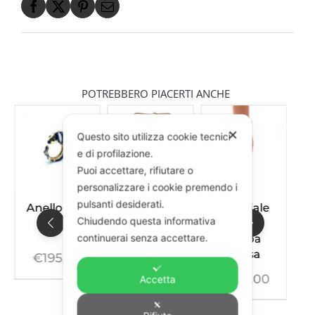
POTREBBERO PIACERTI ANCHE
✕
Questo sito utilizza cookie tecnici
e di profilazione.
Puoi accettare, rifiutare o
personalizzare i cookie premendo i
pulsanti desiderati.
Anello Mini
Bracciale
Chiudendo questa informativa
Carpa
Rigido
continuerai senza accettare.
Carpa
S
Rossa
€
195,00
Pendente
€
505,00
Accetta
carpa nero
Swarovski