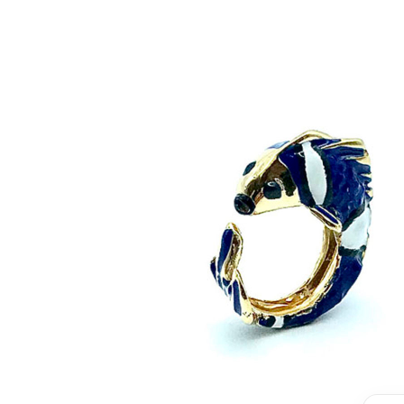
Corniola
Farfalla
Geco
Levriero
Monkey
New York Zebra
Pavone
Rhino