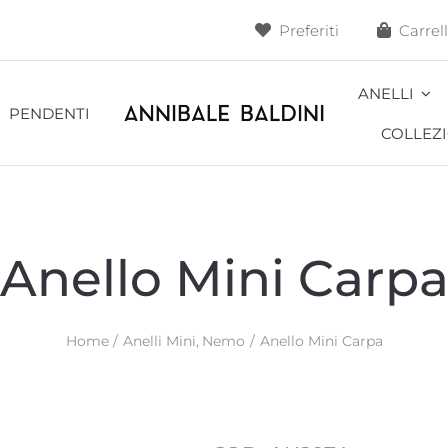
Preferiti
Carrel
ANELLI
PENDENTI
COLLEZI
Alveoli
Ape
Anello Mini Carp
Blossom
Cacti
Home
Anelli Mini
Nemo
Anello Mini Carpa
Cavallo
Cavalluccio
Coccodrillo
Conchiglia