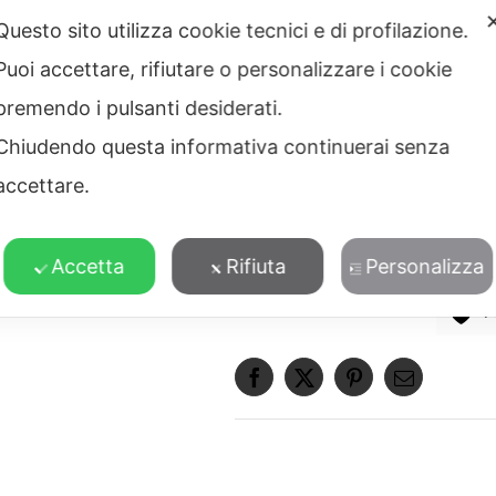
Questo sito utilizza cookie tecnici e di profilazione.
Texture Zebra
Tigre
Aggiungi alla lista dei d
Puoi accettare, rifiutare o personalizzare i cookie
premendo i pulsanti desiderati.
Taglia:
Ø14 – Ø16 – Ø18
Materiale:
ottone
Chiudendo questa informativa continuerai senza
Lavorazione:
microfusione a 
accettare.
Finiture:
placcato oro 24kt s
100% Made in Italy
Accetta
Rifiuta
Personalizza
A