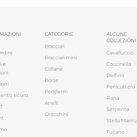
MAZIONI
CATEGORIE
ALCUNE
COLLEZIONI
Bracciali
Ordini
Cavalluccio
Bracciali mini
i e
Coccinella
Collane
ioni
Delfino
Borse
ioni
Fenicottero
Pendenti
nto sicuro
Rana
Anelli
st
Serpente
Orecchini
nt
Stella Marin
amo
Tucano