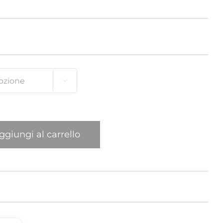
Elefante
Gatto
Leone

Mexican
New York Giraffa
ggiungi al carrello
Pappagallo
Ragno
Sula