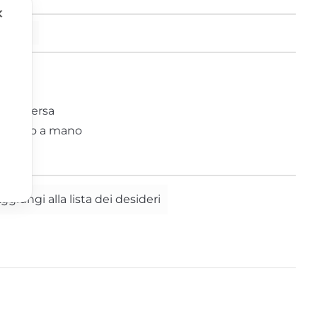
✕
Tucano
esideri
Zebra
cera persa
maltato a mano
ggiungi alla lista dei desideri