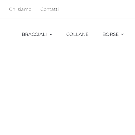
Salta
Chi siamo
Contatti
al
contenuto
BRACCIALI
COLLANE
BORSE
Abu
Bambu
Cavalletta
Cocco