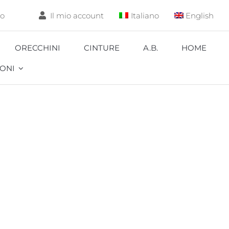
lo
Il mio account
Italiano
English
ORECCHINI
CINTURE
A.B.
HOME
ONI
Aquarium
a
Carpa
Coccinella
Corallo