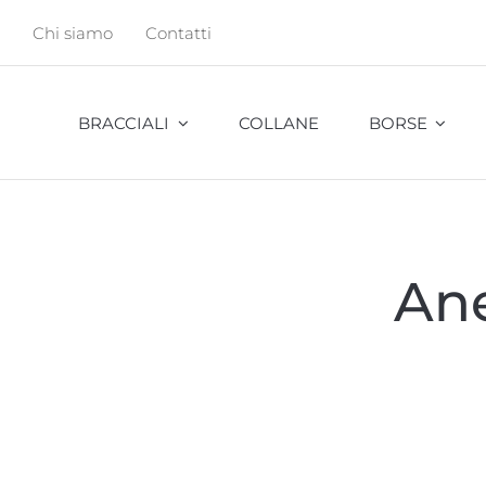
Salta
Chi siamo
Contatti
al
contenuto
BRACCIALI
COLLANE
BORSE
Abu
Ane
Bambu
Cavalletta
Cocco