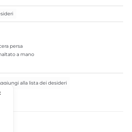
Tucano
esideri
Zebra
cera persa
maltato a mano
ggiungi alla lista dei desideri
✕