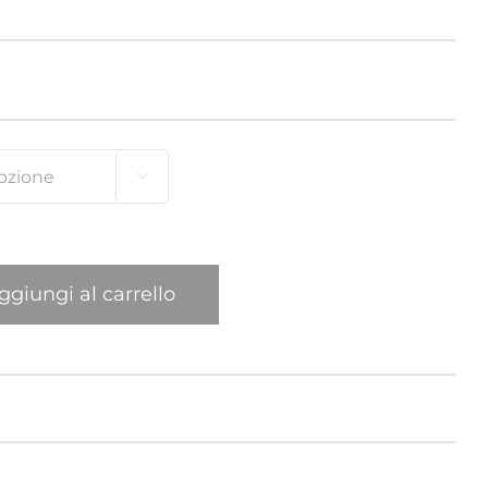
Elefante
Gatto
Leone

Mexican
New York Giraffa
ggiungi al carrello
Pappagallo
Ragno
Sula