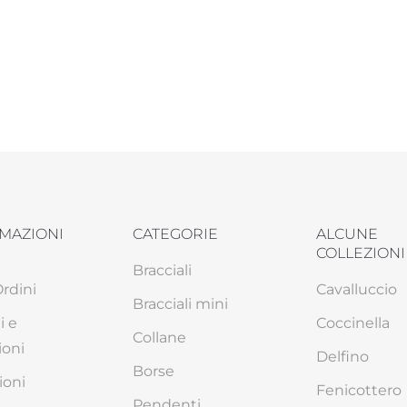
MAZIONI
CATEGORIE
ALCUNE
COLLEZIONI
Bracciali
Ordini
Cavalluccio
Bracciali mini
i e
Coccinella
Collane
ioni
Delfino
Borse
ioni
Fenicottero
Pendenti