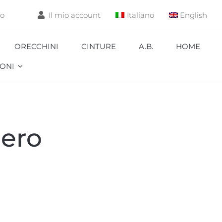
lo
Il mio account
Italiano
English
ORECCHINI
CINTURE
A.B.
HOME
ONI
Aquarium
Nero
Carpa
Coccinella
Corallo