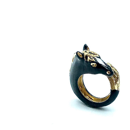
Corniola
Farfalla
Geco
Levriero
Monkey
New York Zebra
Pavone
Rhino