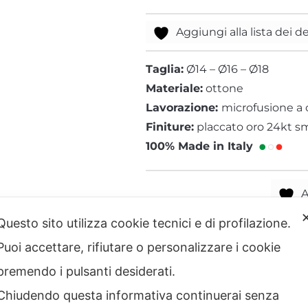
Texture Zebra
Tigre
Aggiungi alla lista dei d
Taglia:
Ø14 – Ø16 – Ø18
Materiale:
ottone
Lavorazione:
microfusione a 
Finiture:
placcato oro 24kt s
100% Made in Italy
A
Questo sito utilizza cookie tecnici e di profilazione.
Puoi accettare, rifiutare o personalizzare i cookie
premendo i pulsanti desiderati.
Chiudendo questa informativa continuerai senza