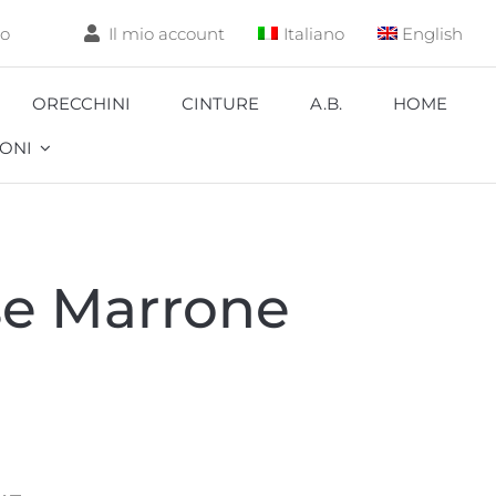
lo
Il mio account
Italiano
English
ORECCHINI
CINTURE
A.B.
HOME
ONI
Aquarium
se Marrone
Carpa
Coccinella
Corallo