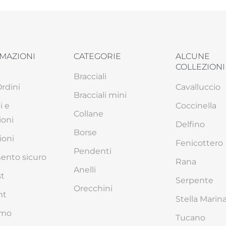
MAZIONI
CATEGORIE
ALCUNE
COLLEZIONI
Bracciali
Ordini
Cavalluccio
Bracciali mini
i e
Coccinella
Collane
ioni
Delfino
Borse
ioni
Fenicottero
Pendenti
nto sicuro
Rana
Anelli
st
Serpente
Orecchini
nt
Stella Marin
amo
Tucano