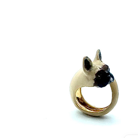
Corniola
Farfalla
Geco
Levriero
Monkey
New York Zebra
Pavone
Rhino