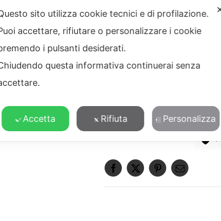
Questo sito utilizza cookie tecnici e di profilazione.
Texture Zebra
Tigre
Aggiungi alla lista dei d
Puoi accettare, rifiutare o personalizzare i cookie
premendo i pulsanti desiderati.
Taglia:
Ø14 – Ø16 – Ø18
Materiale:
ottone
Chiudendo questa informativa continuerai senza
Lavorazione:
microfusione a 
accettare.
Finiture:
placcato oro 24kt s
100% Made in Italy
Accetta
Rifiuta
Personalizza
A