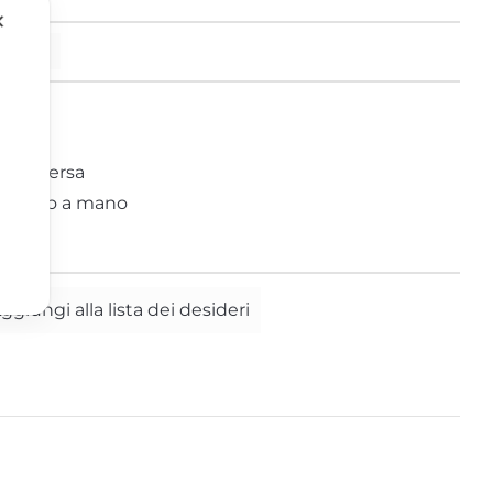
✕
Tucano
esideri
Zebra
cera persa
maltato a mano
ggiungi alla lista dei desideri