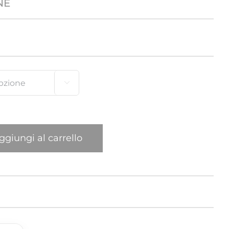
NE
Elefante
Gatto
Leone

Mexican
New York Giraffa
ggiungi al carrello
Pappagallo
Ragno
Sula