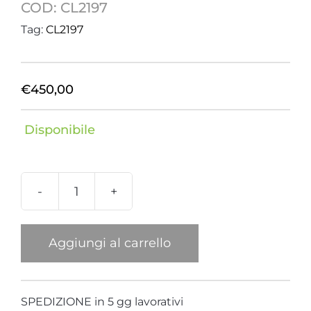
COD:
CL2197
Tag:
CL2197
€
450,00
Disponibile
Collana
Zebra
2
Aggiungi al carrello
Teste
quantità
SPEDIZIONE in 5 gg lavorativi