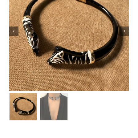
Orecchini
Cinture
A.B.
Home
Collezioni
Home