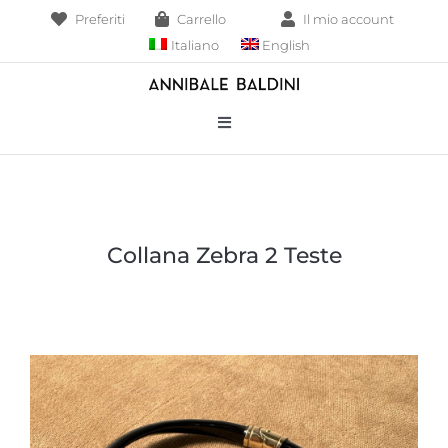
Salta
Preferiti
Carrello
Il mio account
al
Italiano
English
contenuto
Toggle
Navigation
Bracciali
Collane
Collana Zebra 2 Teste
Borse
Pendenti
Anelli