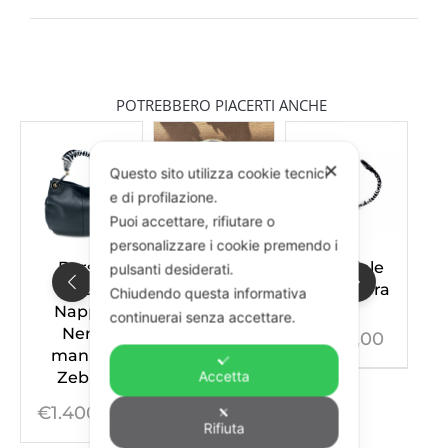
POTREBBERO PIACERTI ANCHE
✕
Questo sito utilizza cookie tecnici
e di profilazione.
Puoi accettare, rifiutare o
personalizzare i cookie premendo i
Borsa
Collana
Bracciale
A
pulsanti desiderati.
Baby
New York
Mini Zebra
Chiudendo questa informativa
Nappa
Zebra
continuerai senza accettare.
Nera
€
245,00
€
550,00
manico
Accetta
Zebra
€
1.400,00
Rifiuta