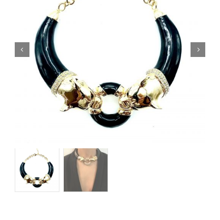
Orecchini
Cinture
A.B.
Home
Collezioni
Home