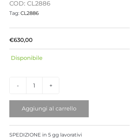
COD:
CL2886
Tag:
CL2886
€
630,00
Disponibile
Collana
Hammon
Colore
Aggiungi al carrello
Nero
quantità
SPEDIZIONE in 5 gg lavorativi