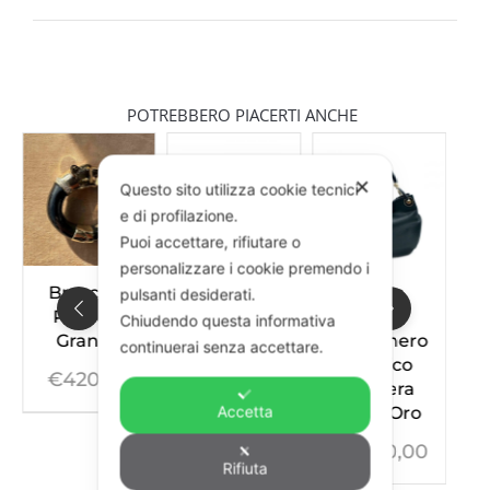
POTREBBERO PIACERTI ANCHE
✕
Questo sito utilizza cookie tecnici
e di profilazione.
Puoi accettare, rifiutare o
personalizzare i cookie premendo i
cciale
Bracciale
Borsa
Anello
pulsanti desiderati.
ntera
Pantera
Baby
Pantera
Chiudendo questa informativa
ande
Mini
Cervo nero
continuerai senza accettare.
manico
€
220,00
20,00
€
245,00
Pantera
Accetta
Testa Oro
€
1.400,00
Rifiuta