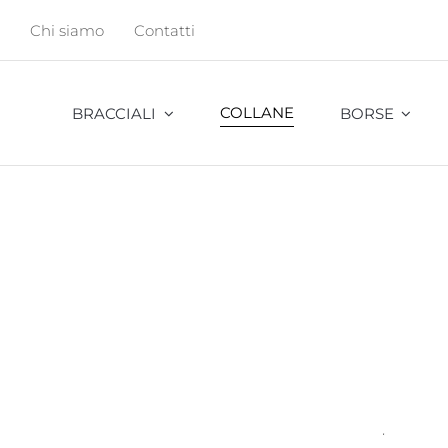
Salta
Chi siamo
Contatti
al
contenuto
COLLANE
BRACCIALI
BORSE
Abu
Bambu
Cavalletta
Cocco