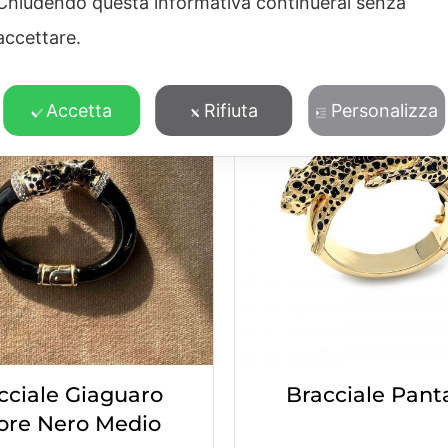
Chiudendo questa informativa continuerai senza
POTREBBERO PIACERTI ANCHE
accettare.
Accetta
Rifiuta
Personalizza
cciale Giaguaro
Bracciale Pant
ore Nero Medio