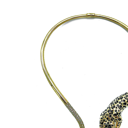
Corniola
Farfalla
Geco
Levriero
Monkey
New York Zebra
Pavone
Rhino