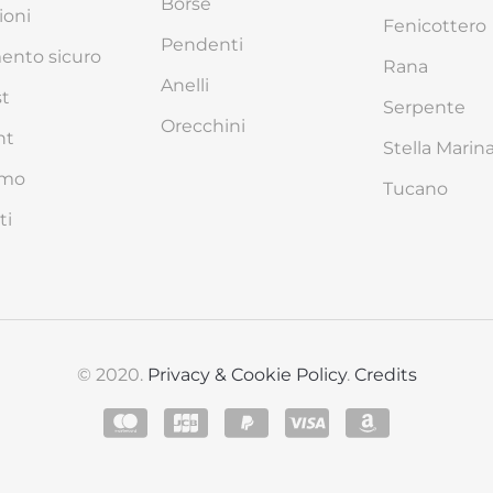
Borse
ioni
Fenicottero
Pendenti
nto sicuro
Rana
Anelli
st
Serpente
Orecchini
nt
Stella Marin
amo
Tucano
ti
© 2020.
Privacy & Cookie Policy
.
Credits