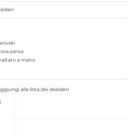
esideri
Tucano
Zebra
arovski
cera persa
maltato a mano
ggiungi alla lista dei desideri
✕