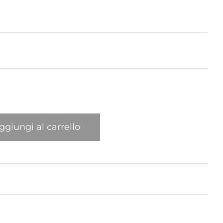
Elefante
Gatto
Leone
Mexican
ggiungi al carrello
New York Giraffa
Pappagallo
Ragno
Sula