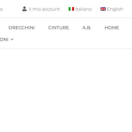
lo
Il mio account
Italiano
English
ORECCHINI
CINTURE
A.B.
HOME
ONI
Aquarium
Carpa
Coccinella
Corallo