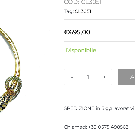
COD:
CL3051
Delfino
Drago
Tag:
CL3051
Fenicottero
Foglia
€
695,00
Giraffa
Hippo
Disponibile
Libellula
Londra
A
Nature
Nemo
Collana
Pantanal
Panda
Pantera
quantità
SPEDIZIONE in 5 gg lavorativi
Polipo
Rana
Chiamaci: +39 0575 498562
Serpente
Stella