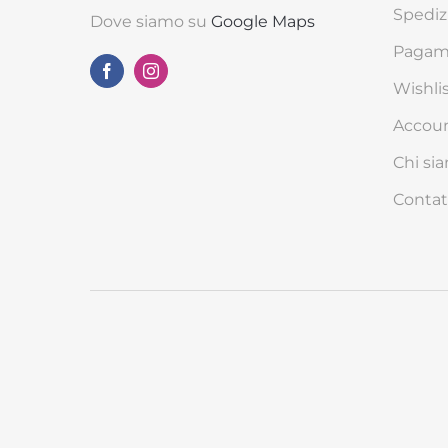
Spediz
Dove siamo su
Google Maps
Pagame
Wishli
Accou
Chi si
Contat