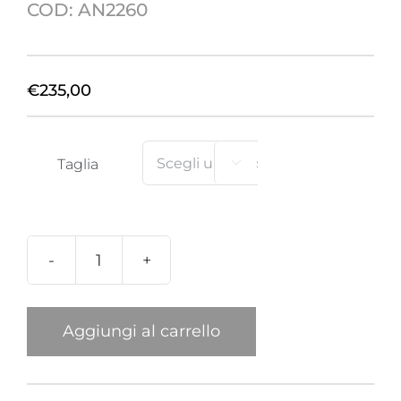
COD:
AN2260
€
235,00
Taglia

Anello
Plexi
Rana
Aggiungi al carrello
quantità