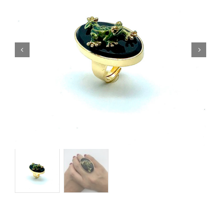
Orecchini
Cinture
A.B.
Home
Collezioni
Home