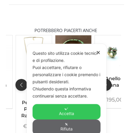
POTREBBERO PIACERTI ANCHE
✕
Questo sito utilizza cookie tecnici
e di profilazione.
Puoi accettare, rifiutare o
personalizzare i cookie premendo i
Collana
Anello
pulsanti desiderati.
Rana
Rana
Chiudendo questa informativa
continuerai senza accettare.
€
550,00
€
195,00
Pendente
Principe
Accetta
Ranocchio
€
265,00
Rifiuta