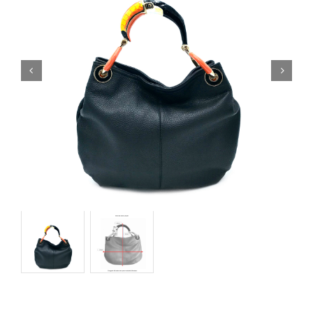
Orecchini
Cinture
A.B.
Home
Collezioni
Home