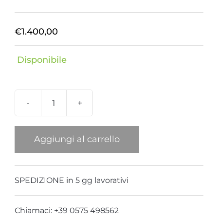
€
1.400,00
Disponibile
Borsa
Baby
cervo
Aggiungi al carrello
manico
Tucano
quantità
SPEDIZIONE in 5 gg lavorativi
Chiamaci: +39 0575 498562