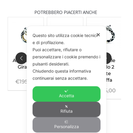
POTREBBERO PIACERTI ANCHE
✕
Questo sito utilizza cookie tecnici
e di profilazione.
Puoi accettare, rifiutare o
personalizzare i cookie premendo i
Anello Mini
Bracciale
Bracciale
pulsanti desiderati.
Giraffa
Mini
Rigido 2
Chiudendo questa informativa
Giraffa
Teste
continuerai senza accettare.
Giraffa
€
195,00
€
245,00
€
465,00
Accetta
Rifiuta
Personalizza