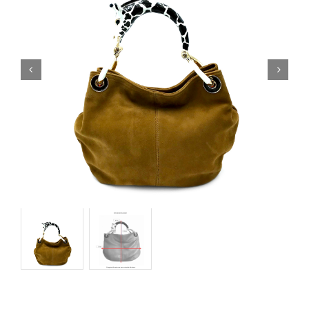
Orecchini
Cinture
A.B.
Home
Collezioni
Home