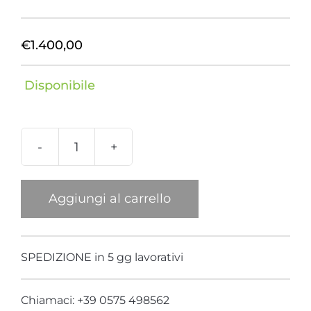
€
1.400,00
Disponibile
Baby
Bag
Camoscio
Aggiungi al carrello
manico
Giraffa
quantità
SPEDIZIONE in 5 gg lavorativi
Chiamaci: +39 0575 498562