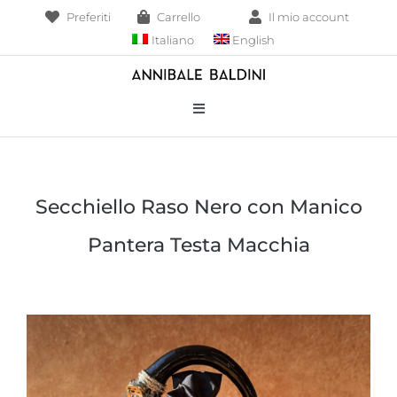
Salta
Preferiti
Carrello
Il mio account
al
Italiano
English
contenuto
Toggle
Navigation
Bracciali
Secchiello Raso Nero con Manico
Collane
Pantera Testa Macchia
Borse
Pendenti
Anelli