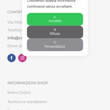
Chiudendo questa informativa
continuerai senza accettare.
CONTATTI
Accetta
Via Molinara, 87/B – 52041 Tegoleto (AR)
Telefono: +39 0575 498562 – Email:
Rifiuta
info@creart2.com
Dove siamo su
Google Maps
Personalizza
INFORMAZIONI SHOP
Primi Ordini
Termini e condizioni