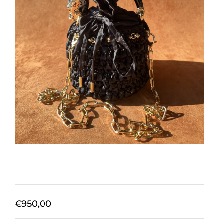
Orecchini
Cinture
A.B.
Home
Collezioni
Home
€
950,00