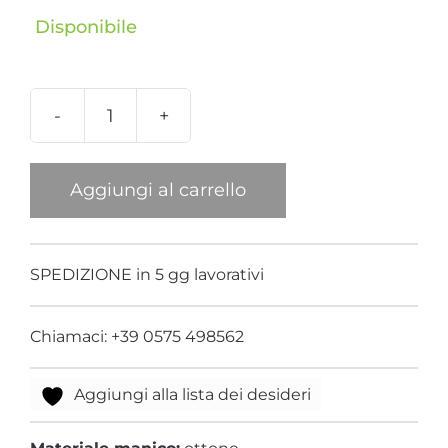
Disponibile
Secchiello
Raso
Nero
Aggiungi al carrello
con
Manico
Pantera
SPEDIZIONE in 5 gg lavorativi
Testa
Macchia
Chiamaci: +39 0575 498562
quantità
Aggiungi alla lista dei desideri