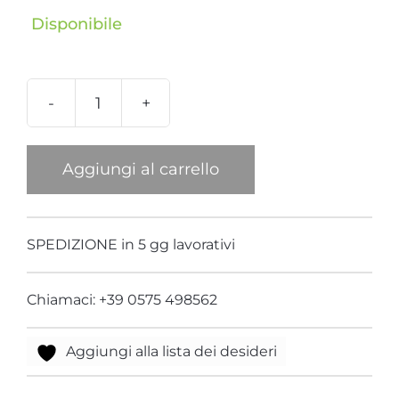
Disponibile
Secchiello
Raso
Latte
Aggiungi al carrello
con
Manico
Cavalluccio
SPEDIZIONE in 5 gg lavorativi
Marino
Multicolor
Chiamaci: +39 0575 498562
quantità
Aggiungi alla lista dei desideri