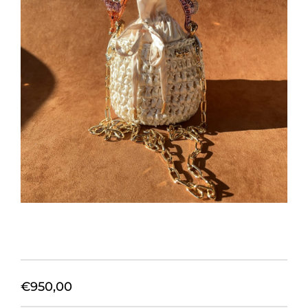
Orecchini
Cinture
A.B.
Home
Collezioni
Home
€
950,00