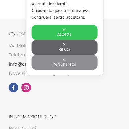
pulsanti desiderati.
Chiudendo questa informativa
continuerai senza accettare.
CONTATTI
Accetta
Via Molinara, 87/B – 52041 Tegoleto (AR)
Rifiuta
Telefono: +39 0575 498562 – Email:
Personalizza
info@creart2.com
Dove siamo su
Google Maps
INFORMAZIONI SHOP
Primi Ordini