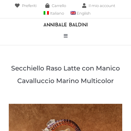
Salta
Preferiti
Carrello
Il mio account
al
Italiano
English
contenuto
Toggle
Navigation
Bracciali
Secchiello Raso Latte con Manico
Collane
Cavalluccio Marino Multicolor
Borse
Pendenti
Anelli