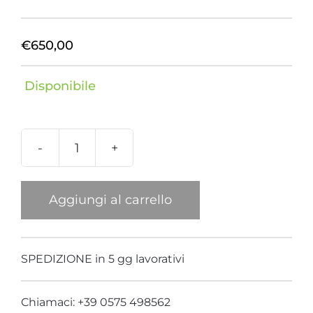
€
650,00
Disponibile
Bracciale
Aquarium
Powder
Aggiungi al carrello
Blue
quantità
SPEDIZIONE in 5 gg lavorativi
Chiamaci: +39 0575 498562