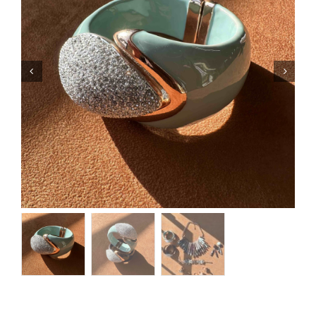
Orecchini
Cinture
A.B.
Home
Collezioni
Home