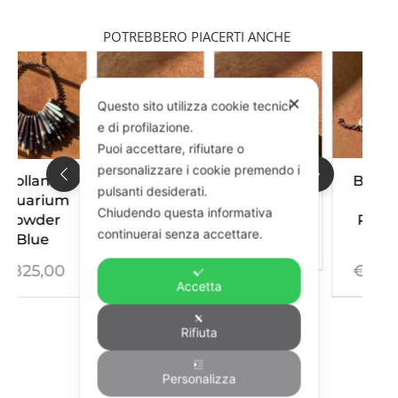
POTREBBERO PIACERTI ANCHE
✕
Questo sito utilizza cookie tecnici
e di profilazione.
Puoi accettare, rifiutare o
personalizzare i cookie premendo i
Anello
Anello
Bracciale
pulsanti desiderati.
Nemo
Stella
Mare
Chiudendo questa informativa
Powder
continuerai senza accettare.
Blue
€
260,00
€
230,00
€
520,00
Accetta
Rifiuta
Personalizza