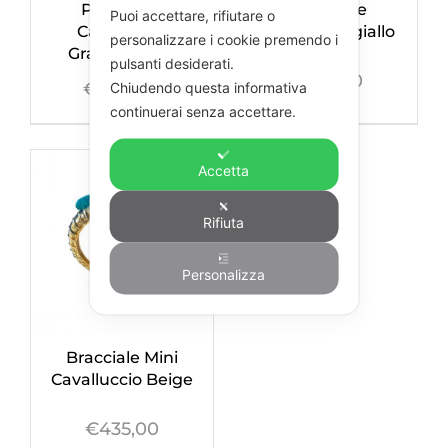
Pendente
Pendente
Puoi accettare, rifiutare o
Cavalluccio
Cavalluccio giallo
personalizzare i cookie premendo i
Grande Giallo
pulsanti desiderati.
€
395,00
€
400,00
Chiudendo questa informativa
continuerai senza accettare.
Accetta
Rifiuta
Personalizza
Bracciale Mini
Cavalluccio Beige
€
435,00