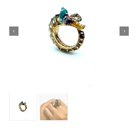
Orecchini
Cinture
A.B.
Home
Collezioni
Home