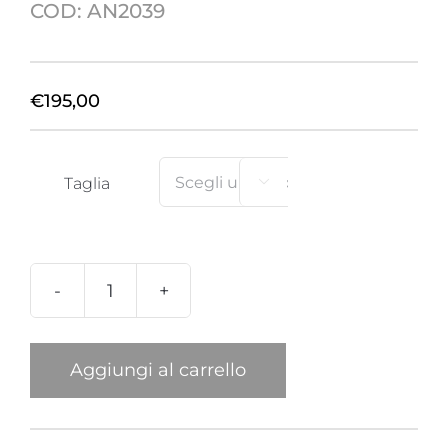
COD:
AN2039
€
195,00
Taglia

Anello
Mini
Cavalluccio
Aggiungi al carrello
Beige
quantità