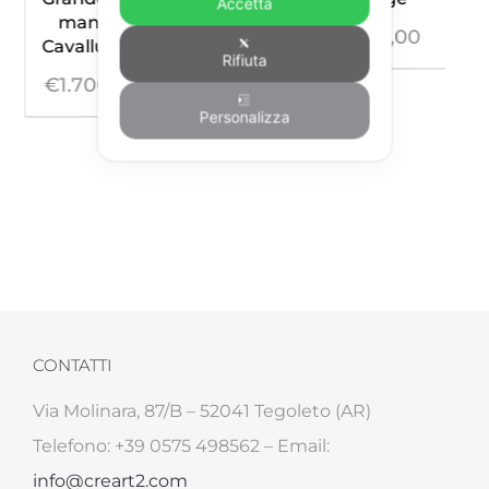
Accetta
manico
€
195,00
Pendente
Cavalluccio
Rifiuta
Cavalluccio
€
1.700,00
giallo
Personalizza
€
395,00
CONTATTI
Via Molinara, 87/B – 52041 Tegoleto (AR)
Telefono: +39 0575 498562 – Email:
info@creart2.com