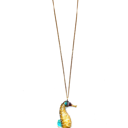
Orecchini
Cinture
A.B.
Home
Collezioni
Home