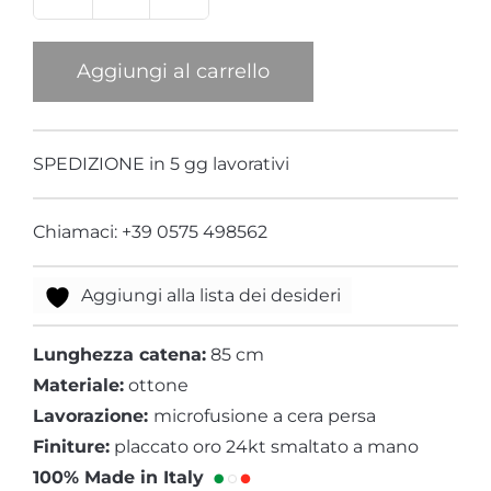
Pendente
Cavalluccio
Grande
Aggiungi al carrello
Giallo
quantità
SPEDIZIONE in 5 gg lavorativi
Chiamaci: +39 0575 498562
Aggiungi alla lista dei desideri
Lunghezza catena:
85 cm
Materiale:
ottone
Lavorazione:
microfusione a cera persa
Finiture:
placcato oro 24kt smaltato a mano
100% Made in Italy