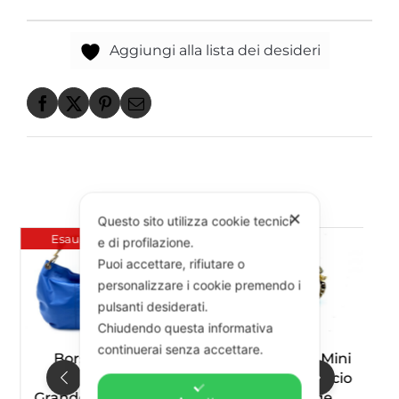
Aggiungi alla lista dei desideri
POTREBBERO PIACERTI ANCHE
✕
Questo sito utilizza cookie tecnici
Esaurito
e di profilazione.
Puoi accettare, rifiutare o
personalizzare i cookie premendo i
pulsanti desiderati.
Chiudendo questa informativa
continuerai senza accettare.
Borsa
Anello Mini
Nappa
Cavalluccio
Grande Blu
Beige
C