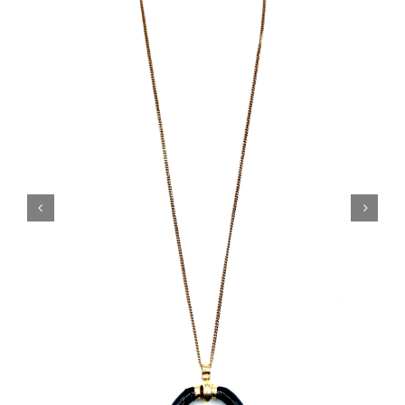
Orecchini
Cinture
A.B.
Home
Collezioni
Home