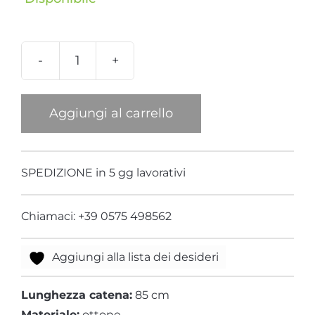
Pendente
Zebra
quantità
Aggiungi al carrello
SPEDIZIONE in 5 gg lavorativi
Chiamaci: +39 0575 498562
Aggiungi alla lista dei desideri
Lunghezza catena:
85 cm
Materiale:
ottone