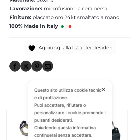
Lavorazione:
microfusione a cera persa
Finiture:
placcato oro 24kt smaltato a mano
100% Made in Italy
Aggiungi alla lista dei desideri
✕
Questo sito utilizza cookie tecnici
e di profilazione.
POTREBBERO PIACERTI ANCHE
Puoi accettare, rifiutare o
personalizzare i cookie premendo i
pulsanti desiderati.
Chiudendo questa informativa
continuerai senza accettare.