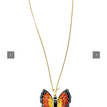
Orecchini
Cinture
A.B.
Home
Collezioni
Home