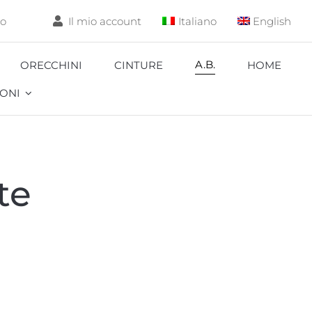
lo
Il mio account
Italiano
English
A.B.
ORECCHINI
CINTURE
HOME
ONI
Aquarium
te
Carpa
Coccinella
Corallo