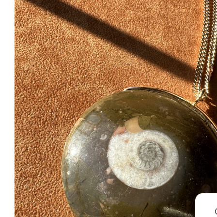
Corniola
Farfalla
Geco
Levriero
Monkey
New York Zebra
Pavone
Rhino