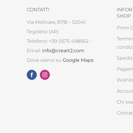
CONTATTI
INFOR
SHOP
Via Molinara, 87/B – 52041
Primi 
Tegoleto (AR)
Termin
Telefono: +39 0575 498562 –
condiz
Email:
info@creart2.com
Spediz
Dove siamo su
Google Maps
Pagame
Wishli
Accou
Chi si
Contat