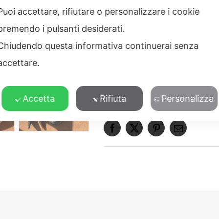
Lunghezza catena:
85 cm
Puoi accettare, rifiutare o personalizzare i cookie
Texture Zebra
Tigre
Materiale:
cappuccio in otton
premendo i pulsanti desiderati.
Lavorazione:
microfusione a 
Chiudendo questa informativa continuerai senza
Finiture:
placcato oro 24kt s
accettare.
100% Made in Italy
Accetta
Rifiuta
Personalizza
A