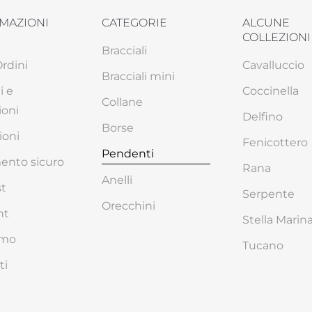
MAZIONI
CATEGORIE
ALCUNE
COLLEZIONI
Bracciali
Ordini
Cavalluccio
Bracciali mini
i e
Coccinella
Collane
ioni
Delfino
Borse
ioni
Fenicottero
Pendenti
nto sicuro
Rana
Anelli
st
Serpente
Orecchini
nt
Stella Marin
amo
Tucano
ti