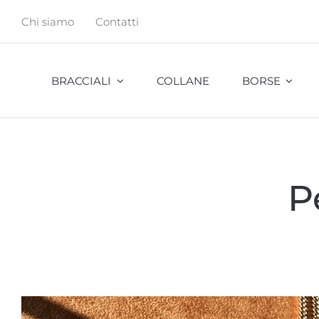
Salta
Chi siamo
Contatti
al
contenuto
BRACCIALI
COLLANE
BORSE
Abu
P
Bambu
Cavalletta
Cocco