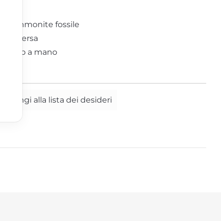
Tucano
e, ammonite fossile
cera persa
Zebra
maltato a mano
ggiungi alla lista dei desideri