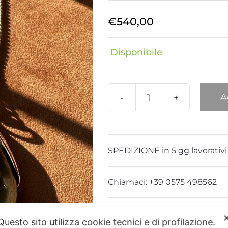
Delfino
Drago
€
540,00
Fenicottero
Foglia
Disponibile
Giraffa
Hippo
A
Libellula
Londra
Pendente
Ammonite
quantità
Nature
Nemo
SPEDIZIONE in 5 gg lavorativi
Panda
Pantera
Chiamaci: +39 0575 498562
Polipo
Rana
Aggiungi alla lista dei d
Questo sito utilizza cookie tecnici e di profilazione.
Serpente
Stella