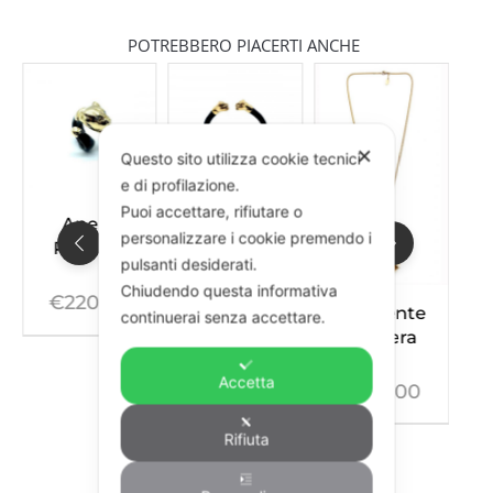
POTREBBERO PIACERTI ANCHE
✕
Questo sito utilizza cookie tecnici
e di profilazione.
Puoi accettare, rifiutare o
Anello
Bracciale
personalizzare i cookie premendo i
Pantera
Pantera
pulsanti desiderati.
Mini
Chiudendo questa informativa
€
220,00
€
245,00
Pendente
continuerai senza accettare.
Pantera
Accetta
€
310,00
Rifiuta