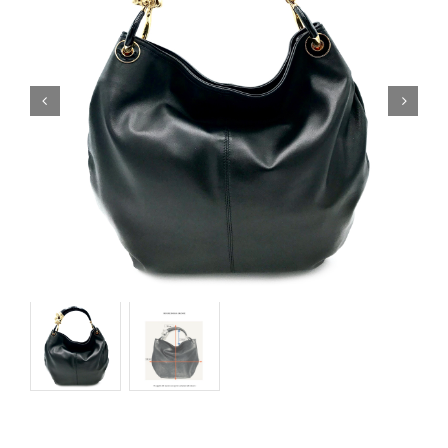
Orecchini
Cinture
A.B.
Home
Collezioni
Home