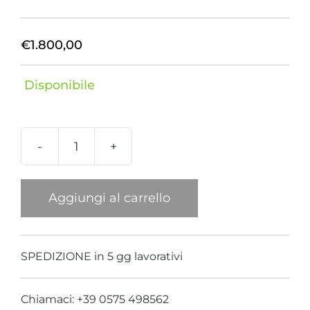
€
1.800,00
Disponibile
Borsa
nappa
nera
Aggiungi al carrello
manico
pantera
testa
SPEDIZIONE in 5 gg lavorativi
oro
quantità
Chiamaci: +39 0575 498562