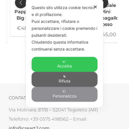
Collana
Bracciale
Bracciale
✕
Questo sito utilizza cookie tecnici
pappagallo
o
Pappagallo
Mini
e di profilazione.
rosso
Big Rosso
Pappagallo
Puoi accettare, rifiutare o
Rosso
€
490,00
€
480,00
personalizzare i cookie premendo i
€
245,00
pulsanti desiderati.
Chiudendo questa informativa
continuerai senza accettare.
Accetta
Rifiuta
Personalizza
CONTATTI
Via Molinara, 87/B – 52041 Tegoleto (AR)
Telefono: +39 0575 498562 – Email:
info@creart2.com