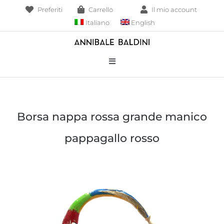
Salta
Preferiti
Carrello
Il mio account
al
Italiano
English
contenuto
Toggle
Navigation
Bracciali
Borsa nappa rossa grande manico
Collane
pappagallo rosso
Borse
Pendenti
Anelli