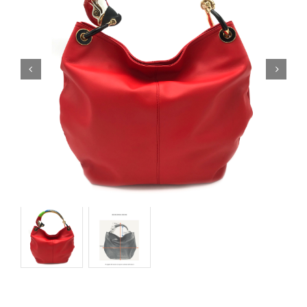
Orecchini
Cinture
A.B.
Home
Collezioni
Home