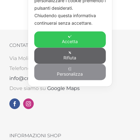
personalizzare i cookie premendo i
pulsanti desiderati.
Chiudendo questa informativa
continuerai senza accettare.
Accetta
CONTATTI
Rifiuta
Via Molinara, 87/B – 52041 Tegoleto (AR)
Telefono: +39 0575 498562 – Email:
Personalizza
info@creart2.com
Dove siamo su
Google Maps
INFORMAZIONI SHOP