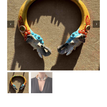
Orecchini
Cinture
A.B.
Home
Collezioni
Home