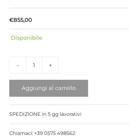
€
855,00
Disponibile
Collana
Jafar
quantità
Aggiungi al carrello
SPEDIZIONE in 5 gg lavorativi
Chiamaci: +39 0575 498562