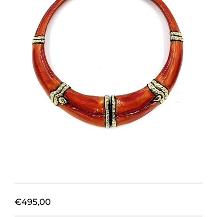
Orecchini
Cinture
A.B.
Home
Collezioni
Home
€
495,00