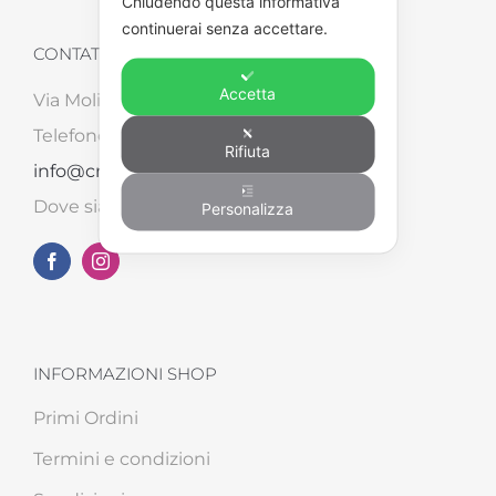
Chiudendo questa informativa
continuerai senza accettare.
CONTATTI
Accetta
Via Molinara, 87/B – 52041 Tegoleto (AR)
Telefono: +39 0575 498562 – Email:
Rifiuta
info@creart2.com
Dove siamo su
Google Maps
Personalizza
INFORMAZIONI SHOP
Primi Ordini
Termini e condizioni