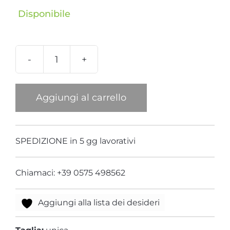
Disponibile
Collana
Bambu
Arancione
Aggiungi al carrello
quantità
SPEDIZIONE in 5 gg lavorativi
Chiamaci: +39 0575 498562
Aggiungi alla lista dei desideri