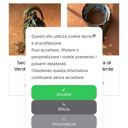
✕
Questo sito utilizza cookie tecnici
e di profilazione.
Puoi accettare, rifiutare o
personalizzare i cookie premendo i
Secchiello Raso
Cintura Coda di
pulsanti desiderati.
Verde con Manico
Coccodrillo Verde
Chiudendo questa informativa
Cocco
continuerai senza accettare.
€
930,00
€
950,00
Accetta
Rifiuta
Personalizza