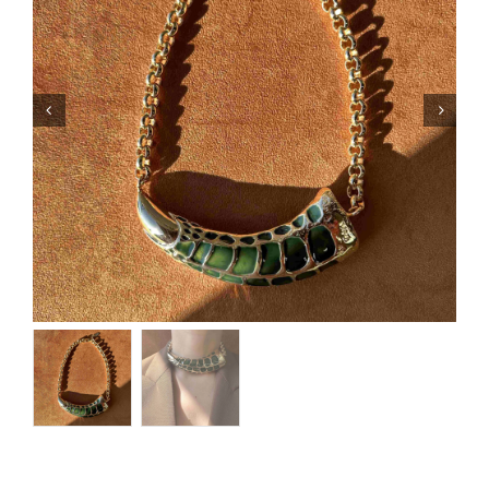
Orecchini
Cinture
A.B.
Home
Collezioni
Home