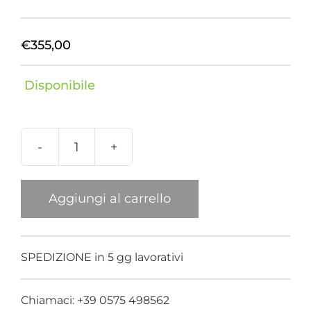
€
355,00
Disponibile
Girocollo
Corno
Cocco
Aggiungi al carrello
Alveoli
Verde
quantità
SPEDIZIONE in 5 gg lavorativi
Chiamaci: +39 0575 498562