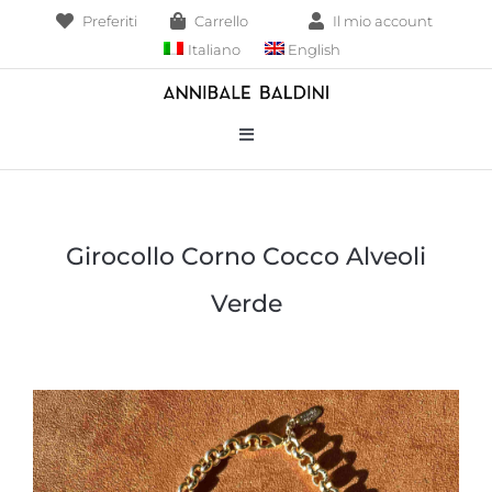
Salta
Preferiti
Carrello
Il mio account
al
Italiano
English
contenuto
Toggle
Navigation
Bracciali
Girocollo Corno Cocco Alveoli
Collane
Verde
Borse
Pendenti
Anelli