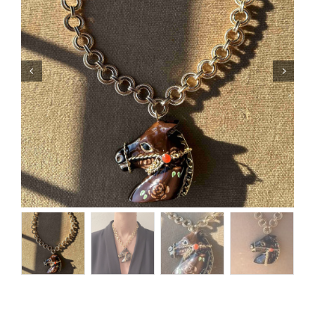
Orecchini
Cinture
A.B.
Home
Collezioni
Home