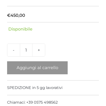
€
450,00
Disponibile
Collana
Cavallo
Moro
Aggiungi al carrello
Fantasia
Fiori
quantità
SPEDIZIONE in 5 gg lavorativi
Chiamaci: +39 0575 498562