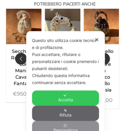
POTREBBERO PIACERTI ANCHE
✕
Questo sito utilizza cookie tecnici
e di profilazione.
Secchiello
Bracciale
Secchiello
S
Puoi accettare, rifiutare o
Raso Latte
Cavallo
Raso
personalizzare i cookie premendo i
con
Fantasia
Bicolore
V
pulsanti desiderati.
Manico
Fiori
con
Chiudendo questa informativa
Cavallo
Manico
€
550,00
continuerai senza accettare.
Fantasia
Cavallo
Fantasia
€
950,00
Accetta
€
950,00
Rifiuta
Personalizza